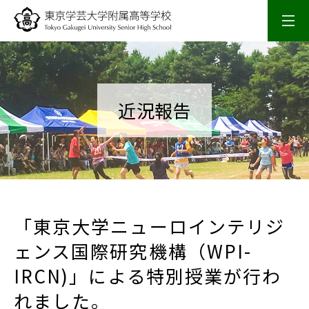
学校概要
校長室
近況報告
スクールライフ
入試情報
「東京大学ニューロインテリジ
研究・研修
ェンス国際研究機構（WPI-
IRCN)」による特別授業が行わ
SSH活動
れました。