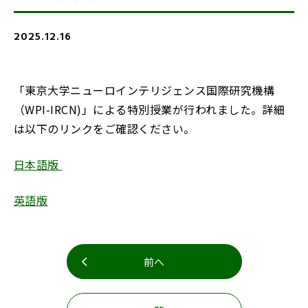
お知らせ
事務室より
2025.12.16
リンク集
アクセス・お問合せ
「東京大学ニューロインテリジェンス国際研究機構
English
寄附
（WPI-IRCN)」による特別授業が行われました。詳細
は以下のリンクをご確認ください。
教職員募集
日本語版
英語版
前へ
閉じる