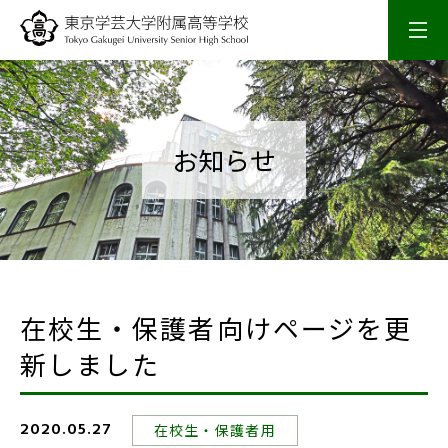
学校概要
校長室
お知らせ
スクールライフ
入試情報
在校生・保護者向けページを更
研究・研修
新しました
SSH活動
2020.05.27
在校生・保護者用