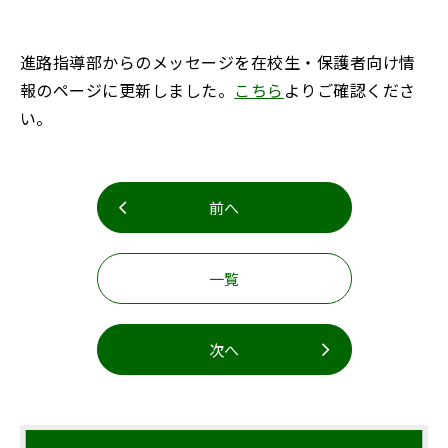
お知らせ
事務室より
進路指導部からのメッセージを在校生・保護者向け情
リンク集
アクセス・お問合せ
報のページに更新しました。
こちら
よりご確認くださ
い。
English
寄附
教職員募集
前へ
一覧
次へ
閉じる