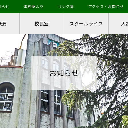
知らせ
事務室より
リンク集
アクセス・お問合せ
概要
校長室
スクールライフ
入
お知らせ