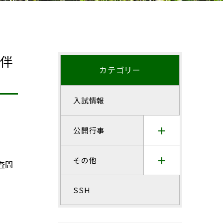
に伴
カテゴリー
入試情報
公開行事
その他
査問
SSH