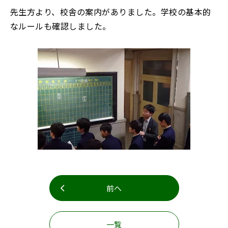
お知らせ
事務室より
先生方より、校舎の案内がありました。学校の基本的
なルールも確認しました。
リンク集
アクセス・お問合せ
English
寄附
教職員募集
前へ
閉じる
一覧