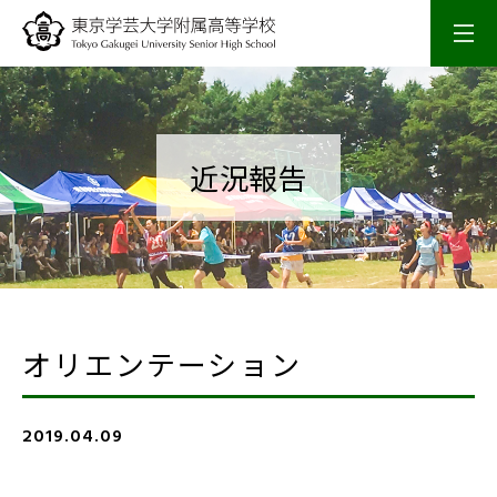
学校概要
校長室
近況報告
スクールライフ
入試情報
オリエンテーション
研究・研修
2019.04.09
SSH活動