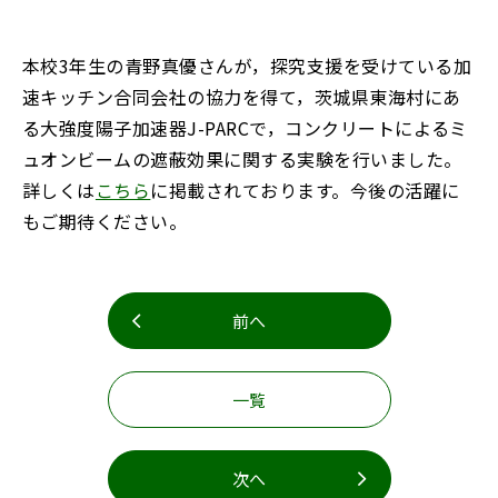
お知らせ
事務室より
本校3年生の青野真優さんが，探究支援を受けている加
リンク集
アクセス・お問合せ
速キッチン合同会社の協力を得て，茨城県東海村にあ
る大強度陽子加速器J-PARCで，コンクリートによるミ
English
寄附
ュオンビームの遮蔽効果に関する実験を行いました。
詳しくは
こちら
に掲載されております。今後の活躍に
教職員募集
もご期待ください。
前へ
一覧
閉じる
次へ