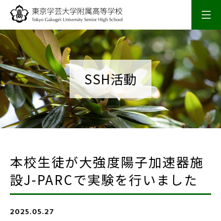
学校概要
校長室
SSH活動
スクールライフ
入試情報
本校生徒が大強度陽子加速器施
研究・研修
設J-PARCで実験を行いました
SSH活動
2025.05.27