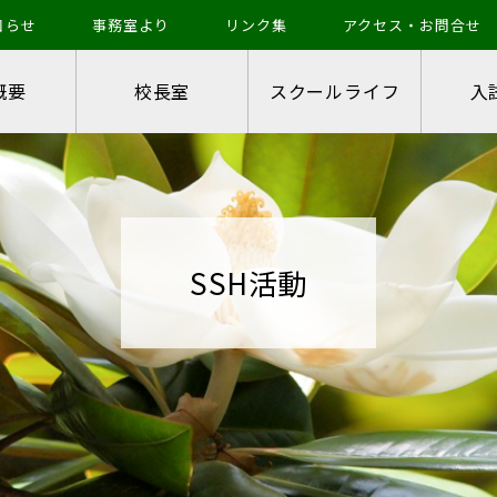
知らせ
事務室より
リンク集
アクセス・お問合せ
概要
校長室
スクールライフ
入
SSH活動