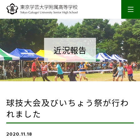
学校概要
校長室
近況報告
スクールライフ
入試情報
球技大会及びいちょう祭が行わ
研究・研修
れました
SSH活動
2020.11.18