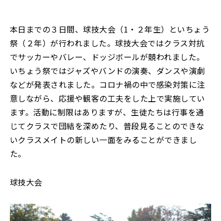
お知らせ
事務室より
本日までの３日間、球技大会（1・２年生）といちょう
リンク集
アクセス・お問合せ
祭（２年）が行われました。球技大会ではクラス対抗
でサッカーやバレー、ドッジボールが競われました。
English
寄附
いちょう祭ではジャズやバンドの演奏、ダンスや演劇
などが発表されました。コロナ禍の中で感染対策に注
教職員募集
意しながら、応援や観客の工夫をした上で実施してい
ます。活動に制限はありますが、生徒たちは行事を通
じてクラスで団結を深めたり、普段見ることのできな
いクラスメイトの新しい一面をみることができまし
た。
球技大会
閉じる