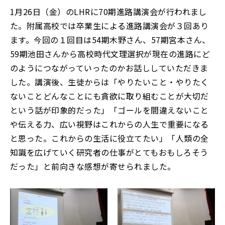
お知らせ
事務室より
1月26日（金）のLHRに70期進路講演会が行われまし
た。附属高校では卒業生による進路講演会が３回あり
リンク集
アクセス・お問合せ
ます。今回の１回目は54期木野さん、57期宮本さん、
59期池田さんから高校時代文理選択が現在の進路にど
のようにつながっていったのかお話ししていただきま
English
寄附
した。講演後、生徒からは「やりたいこと・やりたく
ないことどんなことにも貪欲に取り組むことが大切だ
教職員募集
という話が印象的だった」「ゴールを間違えないこと
や伝える力、広い視野はこれからの人生で重要になる
と思った。これからの生活に役立てたい」「人類の全
知識を広げていく研究者の仕事がとてもおもしろそう
だった」と前向きな感想が寄せられました。
閉じる