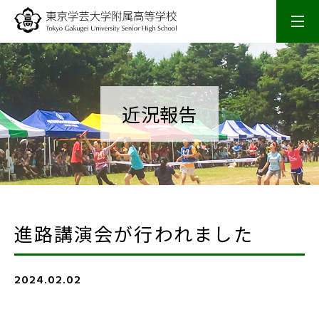
学校概要
校長室
近況報告
スクールライフ
入試情報
進路講演会が行われました
研究・研修
2024.02.02
SSH活動